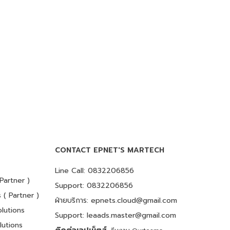
CONTACT EPNET'S MARTECH
Line Call: 0832206856
Partner )
Support: 0832206856
 ( Partner )
ฝ่ายบริการ:
epnets.cloud@gmail.com
lutions
Support:
leaads.master@gmail.com
lutions