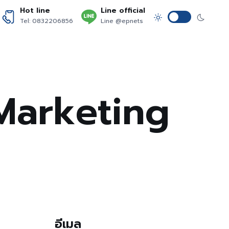
Hot line
Line official
Tel: 0832206856
Line @epnets
Marketing
อีเมล