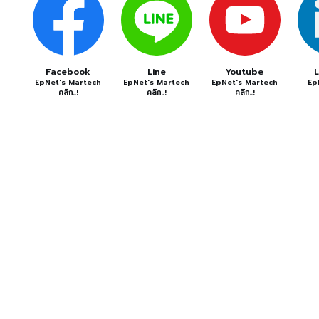
Facebook
Line
Youtube
L
EpNet's Martech
EpNet's Martech
EpNet's Martech
EpN
คลิก..!
คลิก..!
คลิก..!